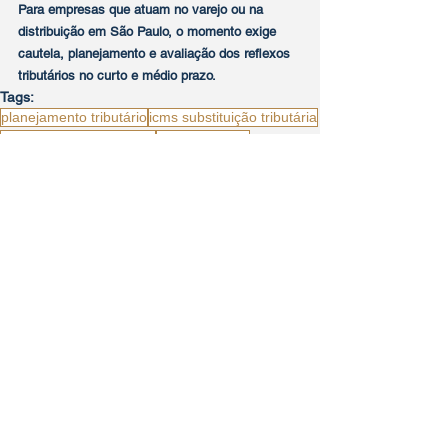
Para empresas que atuam no varejo ou na 
distribuição em São Paulo, o momento exige 
cautela, planejamento e avaliação dos reflexos 
tributários no curto e médio prazo.
Tags:
planejamento tributário
icms substituição tributária
legislação estadual icms
varejo paulista
aumento de preços
impacto fiscal
tributação no varejo
preços ao consumidor
icms são paulo
icms st
Tributário
Posts Relacionados