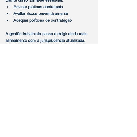
Diante disso, torna-se essencial:
Revisar práticas contratuais
Avaliar riscos preventivamente
Adequar políticas de contratação
A gestão trabalhista passa a exigir ainda mais 
alinhamento com a jurisprudência atualizada.
Tags:
direito do trabalho
contrato temporário
estabilidade gestante
TST decisão
licença maternidade
Trabalhista
Posts Relacionados