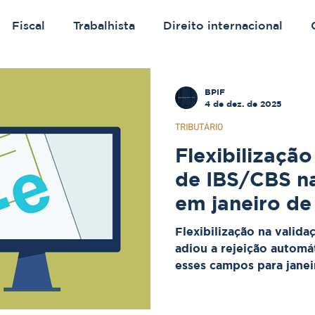
Fiscal
Trabalhista
Direito internacional
BPIF
4 de dez. de 2025
TRIBUTÁRIO
Flexibilização
de IBS/CBS na
em janeiro de
Flexibilização na valid
adiou a rejeição automát
esses campos para jane
tempo para as empresas 
A obrigação de informar