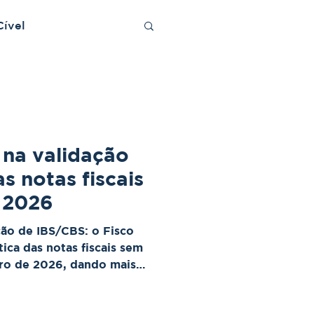
Cível
 na validação
s notas fiscais
 2026
ação de IBS/CBS: o Fisco
ica das notas fiscais sem
iro de 2026, dando mais
ajustarem seus sistemas.
 permanece, e a validação