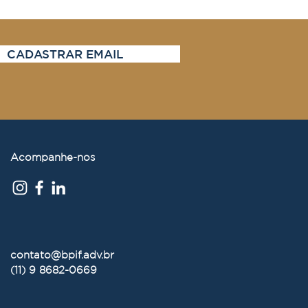
ada nos próximos meses.
CADASTRAR EMAIL
Acompanhe-nos
contato@bpif.adv.br
(11) 9 8682-0669