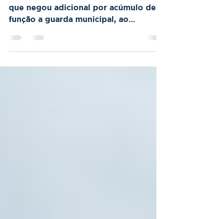
municipal
O TRT da 15ª Região manteve decisão
que negou adicional por acúmulo de
função a guarda municipal, ao
entender que atividades adicionais
realizadas eram compatíveis com o
cargo e não caracterizaram
desequilíbrio contratual.