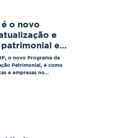
 é o novo
atualização e
 patrimonial e
erece atenção
RP, o novo Programa de
ação Patrimonial, e como
icas e empresas no
 e na organização de bens.