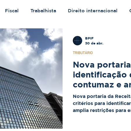
Fiscal
Trabalhista
Direito internacional
BPIF
30 de abr.
TRIBUTÁRIO
Nova portari
identificação
contumaz e a
contra inadim
Nova portaria da Recei
tributária rei
critérios para identifi
amplia restrições para 