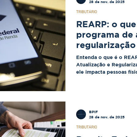
e empresas.
28 de nov. de 2025
TRIBUTÁRIO
REARP: o que
programa de 
regularização
por que ele m
Entenda o que é o REA
Atualização e Regulariz
ele impacta pessoas fís
planejamento tributário
BPIF
28 de nov. de 2025
TRIBUTÁRIO