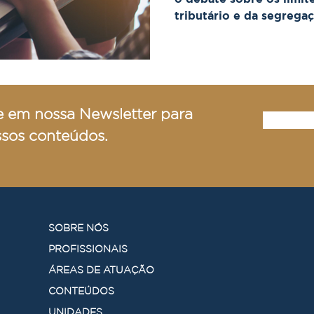
tributário e da segrega
empresariais. Entenda q
empresas de um mesmo 
quando passa a ser cons
Receita Federal.
e em nossa Newsletter para
ssos conteúdos.
SOBRE NÓS
PROFISSIONAIS
ÁREAS DE ATUAÇÃO
CONTEÚDOS
UNIDADES