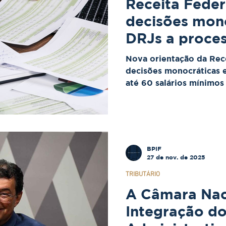
Receita Federa
decisões mon
DRJs a proces
salários míni
Nova orientação da Rece
decisões monocráticas 
até 60 salários mínimos
contencioso administrat
BPIF
27 de nov. de 2025
TRIBUTÁRIO
A Câmara Nac
Integração d