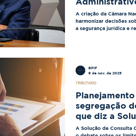
Administrativ
harmonização
A criação da Câmara Nac
CBS
harmonizar decisões so
a segurança jurídica e r
para empresas.
BPIF
6 de nov. de 2025
TRIBUTÁRIO
Planejamento 
segregação de
que diz a Sol
Consulta Cosi
A Solução de Consulta 
o debate sobre os limit