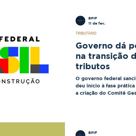
BPIF
11 de fev.
TRIBUTÁRIO
Governo dá po
na transição 
tributos
O governo federal sanc
deu início à fase prátic
a criação do Comitê Ge
da plataforma digital qu
novos tributos sobre o
BPIF