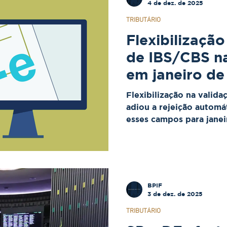
4 de dez. de 2025
TRIBUTÁRIO
Flexibilização
de IBS/CBS na
em janeiro de
Flexibilização na valid
adiou a rejeição automát
esses campos para jane
tempo para as empresas 
A obrigação de informar
obrigatória será retom
BPIF
3 de dez. de 2025
TRIBUTÁRIO