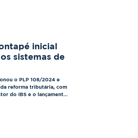
ntapé inicial
dos sistemas de
ionou o PLP 108/2024 e
a da reforma tributária, com
stor do IBS e o lançamento
e apoiará a transição dos
 consumo.