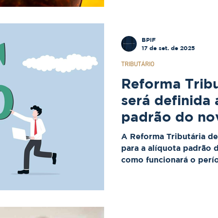
implementação do novo 
trazendo mudanças rele
cashback e split paymen
BPIF
17 de set. de 2025
TRIBUTÁRIO
Reforma Trib
será definida 
padrão do no
A Reforma Tributária de
para a alíquota padrão 
como funcionará o perío
revisões periódicas e o
consumidores.