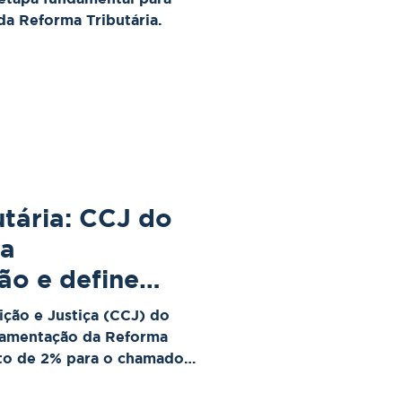
a Reforma Tributária.
tária: CCJ do
va
ão e define
Imposto do
ção e Justiça (CCJ) do
lamentação da Reforma
teto de 2% para o chamado
bre bebidas açucaradas. A
 decisivo na