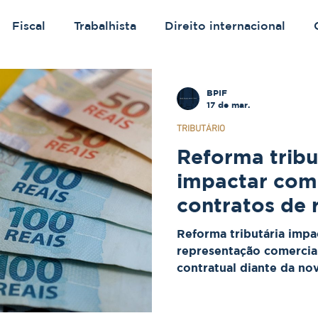
Fiscal
Trabalhista
Direito internacional
BPIF
17 de mar.
TRIBUTÁRIO
Reforma tribu
impactar com
contratos de 
comercial
Reforma tributária imp
representação comercial
contratual diante da no
“por fora”.