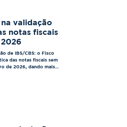
 na validação
s notas fiscais
 2026
ação de IBS/CBS: o Fisco
ica das notas fiscais sem
iro de 2026, dando mais
ajustarem seus sistemas.
 permanece, e a validação
ada nos próximos meses.