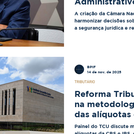
Administrativ
harmonização
A criação da Câmara Nac
CBS
harmonizar decisões so
a segurança jurídica e r
para empresas.
BPIF
14 de nov. de 2025
TRIBUTÁRIO
Reforma Tribu
na metodologi
das alíquotas
IBS
Painel do TCU discute m
alíquotas da CBS e IBS,