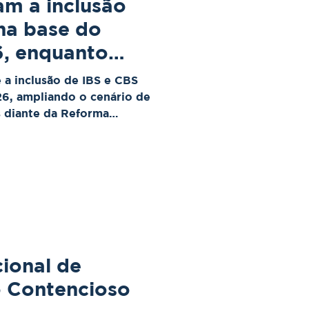
am a inclusão
na base do
, enquanto
mantém
 a inclusão de IBS e CBS
gente
6, ampliando o cenário de
s diante da Reforma
 e DF afastam a cobrança
e a inclusão imediata. A
alização já em 2026 e
cioso a partir de 2027.
ional de
o Contencioso