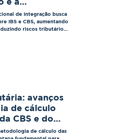
o e a
 do IBS e da
ional de Integração busca
bre IBS e CBS, aumentando
eduzindo riscos tributários
tária: avanços
a de cálculo
 da CBS e do
etodologia de cálculo das
 etapa fundamental para