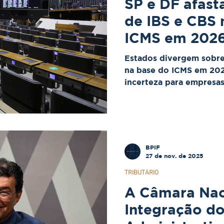
SP e DF afast
de IBS e CBS 
ICMS em 2026
Pernambuco 
Estados divergem sobre
posição diver
na base do ICMS em 202
incerteza para empresa
Tributária. Enquanto SP
no ano-teste, PE defend
expectativa é de judici
intensificação do conten
BPIF
27 de nov. de 2025
TRIBUTÁRIO
A Câmara Nac
Integração d