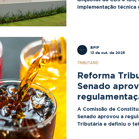
implementação técnica d
BPIF
13 de out. de 2025
TRIBUTÁRIO
Reforma Tribu
Senado apro
regulamentaç
teto para o "
A Comissão de Constitui
Pecado"
Senado aprovou a regu
Tributária e definiu o 
“Imposto do Pecado” so
decisão marca um passo