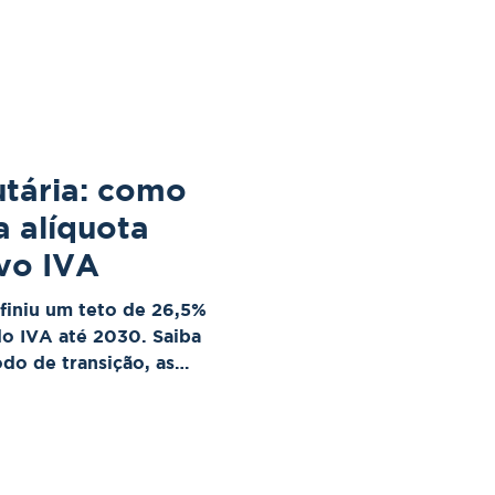
sistema tributário,
vantes como IBS, CBS,
t.
utária: como
a alíquota
vo IVA
finiu um teto de 26,5%
do IVA até 2030. Saiba
do de transição, as
s impactos para empresas e